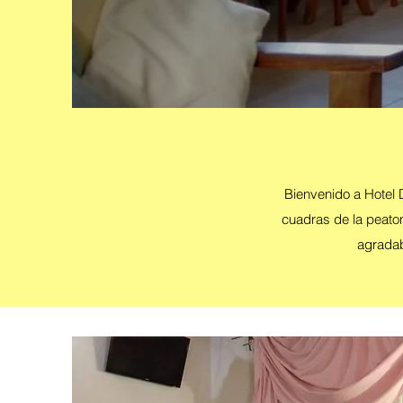
Bienvenido a Hotel 
cuadras de la peaton
agradab